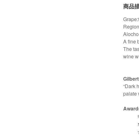
商品
Grape:
Region
Alocho
A fine 
The ta
wine wi
Gilbert
“Dark h
palate 
Award