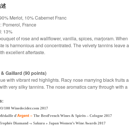
描述
90% Merlot, 10% Cabernet Franc
: Pomerol, France
l: 13%
bouquet of rose and wallflower, vanilla, spices, marjoram. When 
ste is harmonious and concentrated. The velvety tannins leave
th excellent aftertaste.
 & Gaillard (90 points)
ue with vibrant red highlights. Racy nose marrying black fruits
with very silky tannins. The nose aromatics carry through with a 
s:
93/100 Winedecider.com 2017
Médaille d'
Argent –
The
BestFrench Wines & Spirits – Cologne 2017
Trophée Diamand -« Sakura » Japan Women’s Wine Awards 2017