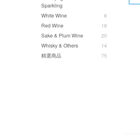
Sparkling
White Wine
8
Red Wine
18
Sake & Plum Wine
20
Whisky & Others
14
精選商品
75