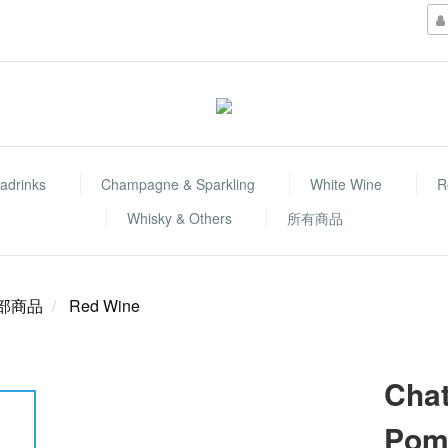
adrinks
Champagne & Sparkling
White Wine
R
Whisky & Others
所有商品
部商品
Red Wine
Chat
Pom