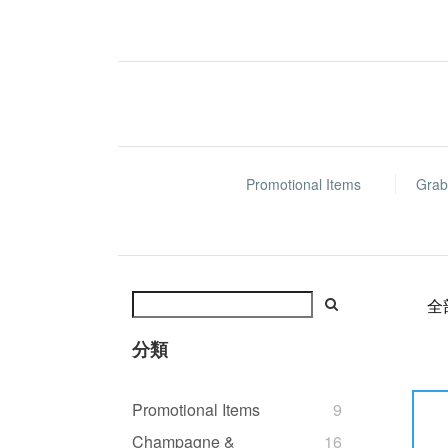
Promotional Items
Grab
全
分類
Promotional Items
9
Champagne &
16