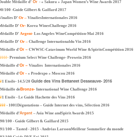
Double Médaille d’
Or
- « Sakura » Japan Women’s Wine Awards 2017
90/100 -Guide Gilbert & Gaillard 2017
Vinalies D’
Or –
VinaliesInternationales 2016
Médaille D’
Or-
Korea WinesChallenge 2016
Médaille D’
Argent-
Los Angeles WineCompétition-Mai 2016
Médaille D’
Or –
Challenge Internationaldu Vin 2016
Médaille d'
Or –
CWWSC-Catavinum World Wine &SpiritsCompétition 2016
êêêê
-
Premium Select Wine Challenge- Prowein 2016
Médaille d'
Or –
Vinalies Internationales 2016
Médaille d'
Or -
« Prodexpo » Moscou 2016
Guide des Vins Bettaneet Desseauve- 2016
ê
1 Etoile- 14.5/20
Médaille de
Bronze-
International Wine Challenge 2016
ê
1 Etoile - Le Guide Hachette des Vins 2016
êêê
- 1001Dégustations – Guide Internet des vins, Sélection 2016
Médaille d’
Argent
– Asia Wine andSpirit Awards 2015
90/100 - Guide Gilbert & Gaillard 2015
91/100 – Tasted - 2015 - Andréas LarssonMeilleur Sommelier du monde
93/100 Guide DVE Eté 2015