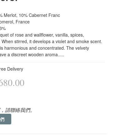
 Merlot, 10% Cabernet Franc 
omerol, France 
13%
quet of rose and wallflower, vanilla, spices, 
When stirred, it develops a violet and smoke scent. 
 is harmonious and concentrated. The velvety 
eave a discreet wooden aroma.....
e Delivery
80.00
，請聯絡我們。
們