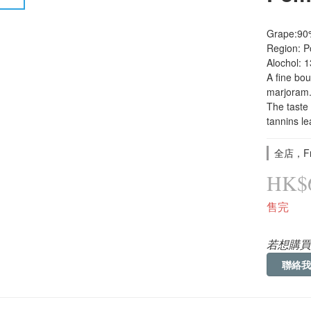
Grape:90%
Region: P
Alochol: 
A fine bou
marjoram. 
The taste
tannins l
全店，Fre
HK$6
售完
若想購買
聯絡我