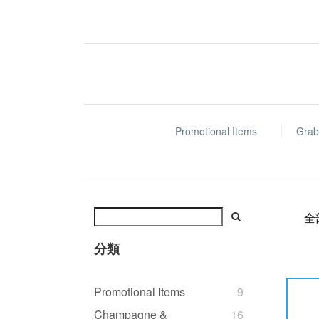
Promotional Items
Grab
全
分類
Promotional Items
9
Champagne &
16