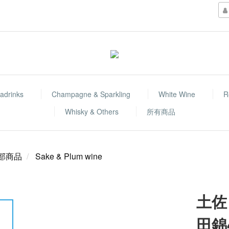
adrinks
Champagne & Sparkling
White Wine
R
Whisky & Others
所有商品
部商品
Sake & Plum wine
土佐
田錦4