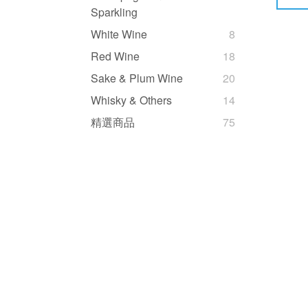
Sparkling
White Wine
8
Red Wine
18
Sake & Plum Wine
20
Whisky & Others
14
精選商品
75