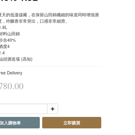
夏天的低溫儲藏，在保留山田錦纖細的味道同時增強酒
度，吟釀香非常突出，口感非常細滑。
1.8L
釀造材料山田錦
米步合40%
本酒度4
1.4
牌仙頭酒造場 (高知)
e Delivery
80.00
加入購物車
立即購買