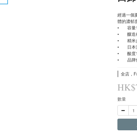
經過一個
體的濃郁
•	容量
•	
•	精
•	日
•	酸度
•	品
全店，Fre
HK$7
數量